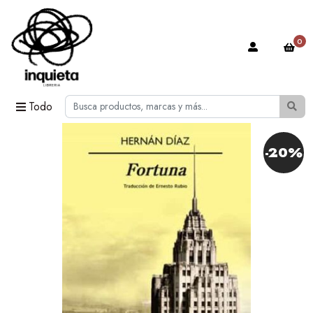
0
Todo
-20%