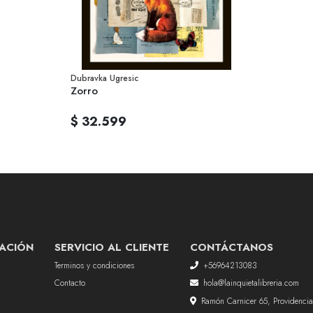
Dubravka Ugresic
Zorro
$ 32.599
ACIÓN
SERVICIO AL CLIENTE
CONTÁCTANOS
Terminos y condiciones
+56964213083
Contacto
hola@lainquietalibreria.com
Ramón Carnicer 65, Providencia