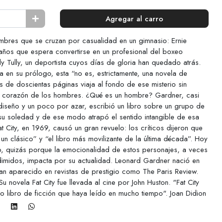
Agregar al carro
ombres que se cruzan por casualidad en un gimnasio: Ernie
años que espera convertirse en un profesional del boxeo
illy Tully, un deportista cuyos días de gloria han quedado atrás.
a en su prólogo, esta “no es, estrictamente, una novela de
de doscientas páginas viaja al fondo de ese misterio sin
l corazón de los hombres. ¿Qué es un hombre? Gardner, casi
diseño y un poco por azar, escribió un libro sobre un grupo de
 soledad y de ese modo atrapó el sentido intangible de esa
 City, en 1969, causó un gran revuelo: los críticos dijeron que
un clásico” y “el libro más movilizante de la última década”. Hoy
to, quizás porque la emocionalidad de estos personajes, a veces
imidos, impacta por su actualidad. Leonard Gardner nació en
 han aparecido en revistas de prestigio como The Paris Review.
novela Fat City fue llevada al cine por John Huston. "Fat City
o libro de ficción que haya leído en mucho tiempo". Joan Didion