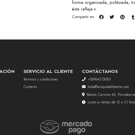
forma organizada, politizada, t
éste refleje.»
Compartir en:
ACIÓN
SERVICIO AL CLIENTE
CONTÁCTANOS
Terminos y condiciones
+56964213083
Contacto
hola@lainquietalibreria.com
Ramón Carnicer 65, Providencia
Lunes a viernes de 12 a 21 ho