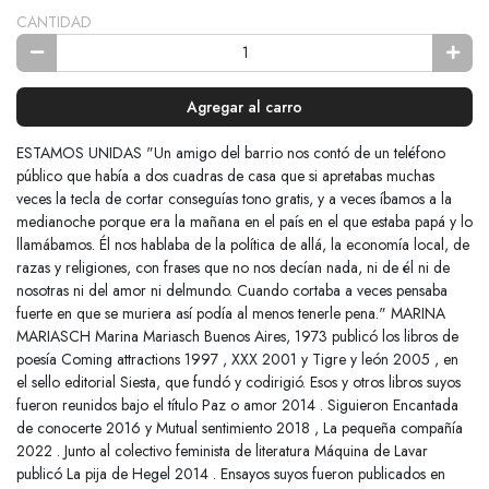
CANTIDAD
Agregar al carro
ESTAMOS UNIDAS "Un amigo del barrio nos contó de un teléfono
público que había a dos cuadras de casa que si apretabas muchas
veces la tecla de cortar conseguías tono gratis, y a veces íbamos a la
medianoche porque era la mañana en el país en el que estaba papá y lo
llamábamos. Él nos hablaba de la política de allá, la economía local, de
razas y religiones, con frases que no nos decían nada, ni de él ni de
nosotras ni del amor ni delmundo. Cuando cortaba a veces pensaba
fuerte en que se muriera así podía al menos tenerle pena." MARINA
MARIASCH Marina Mariasch Buenos Aires, 1973 publicó los libros de
poesía Coming attractions 1997 , XXX 2001 y Tigre y león 2005 , en
el sello editorial Siesta, que fundó y codirigió. Esos y otros libros suyos
fueron reunidos bajo el título Paz o amor 2014 . Siguieron Encantada
de conocerte 2016 y Mutual sentimiento 2018 , La pequeña compañía
2022 . Junto al colectivo feminista de literatura Máquina de Lavar
publicó La pija de Hegel 2014 . Ensayos suyos fueron publicados en