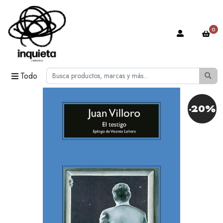
0
Todo
-20%