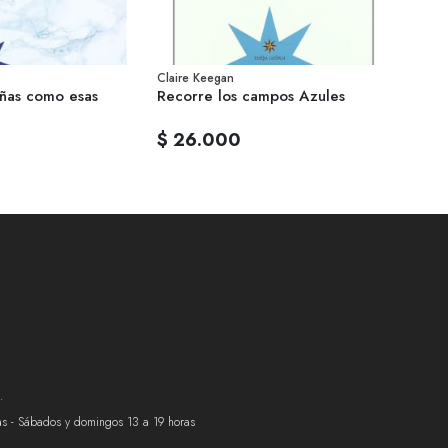
Claire Keegan
Bram St
ñas como esas
Recorre los campos Azules
$ 26.000
$ 23
.
ras - Sábados y domingos 13 a 19 horas