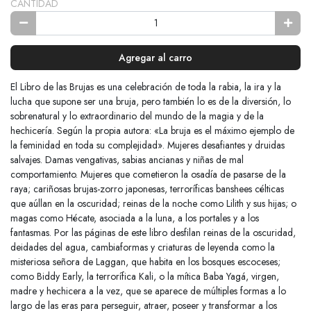
CANTIDAD
Agregar al carro
El Libro de las Brujas es una celebración de toda la rabia, la ira y la
lucha que supone ser una bruja, pero también lo es de la diversión, lo
sobrenatural y lo extraordinario del mundo de la magia y de la
hechicería. Según la propia autora: «La bruja es el máximo ejemplo de
la feminidad en toda su complejidad». Mujeres desafiantes y druidas
salvajes. Damas vengativas, sabias ancianas y niñas de mal
comportamiento. Mujeres que cometieron la osadía de pasarse de la
raya; cariñosas brujas-zorro japonesas, terroríficas banshees célticas
que aúllan en la oscuridad; reinas de la noche como Lilith y sus hijas; o
magas como Hécate, asociada a la luna, a los portales y a los
fantasmas. Por las páginas de este libro desfilan reinas de la oscuridad,
deidades del agua, cambiaformas y criaturas de leyenda como la
misteriosa señora de Laggan, que habita en los bosques escoceses;
como Biddy Early, la terrorífica Kali, o la mítica Baba Yagá, virgen,
madre y hechicera a la vez, que se aparece de múltiples formas a lo
largo de las eras para perseguir, atraer, poseer y transformar a los