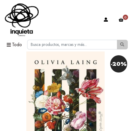
0
Todo
-20%