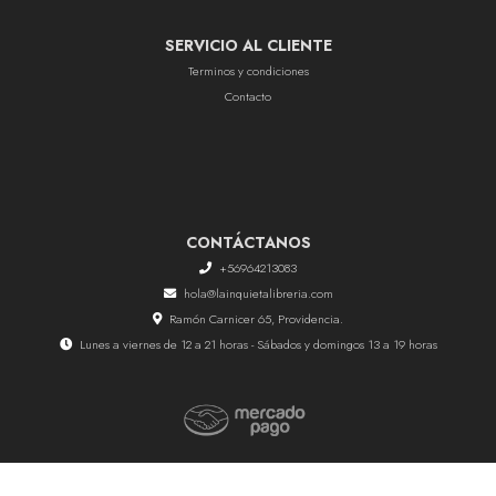
SERVICIO AL CLIENTE
Terminos y condiciones
Contacto
CONTÁCTANOS
+56964213083
hola@lainquietalibreria.com
Ramón Carnicer 65, Providencia.
Lunes a viernes de 12 a 21 horas - Sábados y domingos 13 a 19 horas
La Inquieta Librería © 2026
Creado por
Bsale