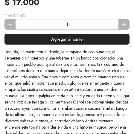
$ 17.000
CANTIDAD
Agregar al carro
Una isla, un pacto con el diablo, la campana de oro hundida, el
cementerio sin cuerpos y una taberna en un barco abandonado, una
mujer y un pueblo que teje el relato de los hermanos Garcés: uno de
los mellizos decidió que nunca dejaría la isla donde nació, el otro quiso
ver el mundo entero. Esta novela comienza o termina cuando uno de
ellos, que salió en bote hace medio siglo, vuelve en avioneta y queda
atrapado las cuatro estaciones de un año a causa de una pandemia
mundial. La historia palpita en cada habitante y en cada rincón y el lugar
es una voz que indaga si los hermanos Garcés se cobran viejas deudas
o reconstruyen con su memoria la abandonada casona familiar. Luego
de su último libro, La muerte viene estilando, premiado y publicado en
diversos países e idiomas, el narrador chileno Andrés Montero
enciende esta fogata para darle vida a una historia mágica, pero llena
de realidad, que como una isla, permanecerá entre las incesantes olas