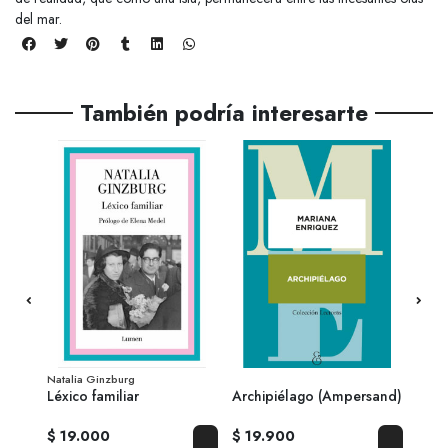
del mar.
También podría interesarte
Natalia Ginzburg
André
ra
Léxico familiar
Archipiélago (Ampersand)
La m
$ 19.000
$ 19.900
$ 17