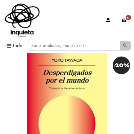
0
Todo
-20%