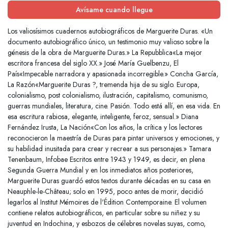
Avísame cuando llegue
Los valiosísimos cuadernos autobiográficos de Marguerite Duras. «Un
documento autobiográfico único, un testimonio muy valioso sobre la
génesis de la obra de Marguerite Duras.» La Repubblica«La mejor
escritora francesa del siglo XX.» José María Guelbenzu, El
País«Impecable narradora y apasionada incorregible.» Concha García,
La Razón«Marguerite Duras ?, tremenda hija de su siglo. Europa,
colonialismo, post colonialismo, ilustración, capitalismo, comunismo,
guerras mundiales, literatura, cine. Pasión. Todo está allí, en esa vida. En
esa escritura rabiosa, elegante, inteligente, feroz, sensual.» Diana
Fernández Irusta, La Nación«Con los años, la crítica y los lectores
reconocieron la maestría de Duras para pintar universos y emociones, y
su habilidad inusitada para crear y recrear a sus personajes.» Tamara
Tenenbaum, Infobae Escritos entre 1943 y 1949, es decir, en plena
Segunda Guerra Mundial y en los inmediatos años posteriores,
Marguerite Duras guardó estos textos durante décadas en su casa en
Neauphle-le-Château; solo en 1995, poco antes de morir, decidió
legarlos al Institut Mémoires de l'Édition Contemporaine. El volumen
contiene relatos autobiográficos, en particular sobre su niñez y su
juventud en Indochina, y esbozos de célebres novelas suyas, como,