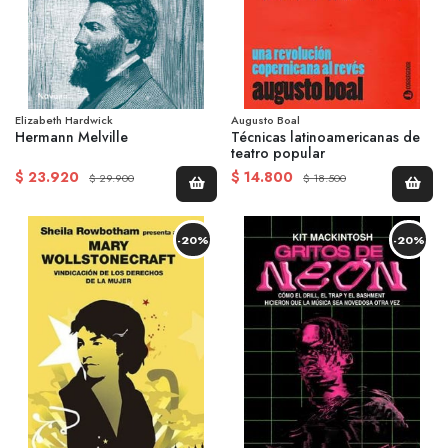
Elizabeth Hardwick
Augusto Boal
Hermann Melville
Técnicas latinoamericanas de
teatro popular
$ 23.920
$ 14.800
$ 29.900
$ 18.500
-20%
-20%