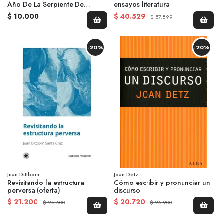
Año De La Serpiente De
ensayos literatura
Madera (oferta)
$ 10.000
$ 40.529
$ 57.899
-20%
-20%
Juan Dittborn
Joan Detz
Revisitando la estructura
Cómo escribir y pronunciar un
perversa (oferta)
discurso
$ 21.200
$ 20.720
$ 26.500
$ 25.900