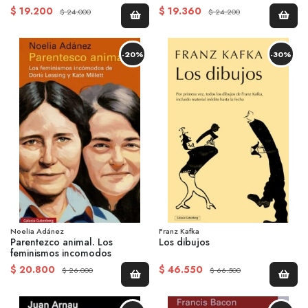
$ 19.200
$ 19.360
$ 24.000
$ 24.200
-20%
-30%
Noelia Adánez
Franz Kafka
Parentezco animal. Los
Los dibujos
feminismos incomodos
$ 20.800
$ 46.550
$ 26.000
$ 66.500