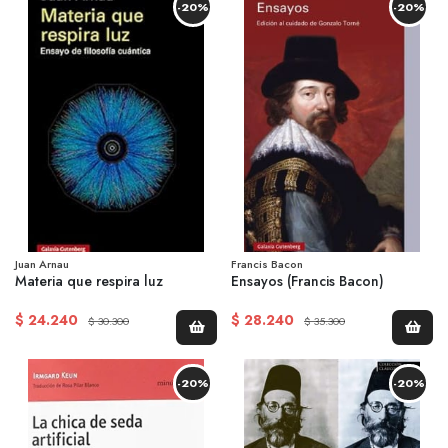
-20%
-20%
Juan Arnau
Francis Bacon
Materia que respira luz
Ensayos (Francis Bacon)
$ 24.240
$ 28.240
$ 30.300
$ 35.300
-20%
-20%