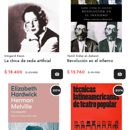
Irmgard Keun
Yamil Sidqi al-Zahawi
La chica de seda artificial
Revolución en el infierno
$ 18.400
$ 15.760
$ 23.000
$ 19.700
-20%
-20%