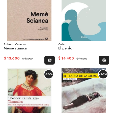
Roberto Calasso
Osho
Meme scianca
El perdón
$ 13.600
$ 14.400
$ 17.000
$ 18.000
-20%
-20%