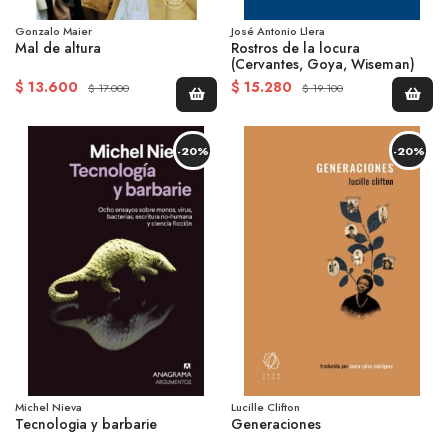
Gonzalo Maier
José Antonio Llera
Mal de altura
Rostros de la locura
(Cervantes, Goya, Wiseman)
$ 13.600
$ 15.280
$ 17.000
$ 19.100
-20%
-20%
Michel Nieva
Lucille Clifton
Tecnologia y barbarie
Generaciones