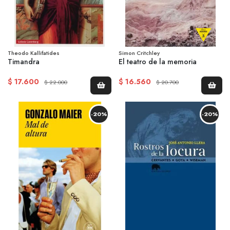
Theodo Kallifatides
Simon Critchley
Timandra
El teatro de la memoria
$ 17.600
$ 16.560
$ 22.000
$ 20.700
-20%
-20%