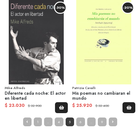
-30%
-20%
Mike Alfreds
Patrizia Cavalli
Diferente cada noche: El actor
Mis poemas no cambiaran el
en libertad
mundo
$ 23.030
$ 25.920
$ 32.900
$ 32.400
1
..
4
5
6
..
9