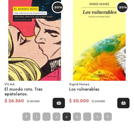
-20%
-20%
VV.AA.
Sigrid Nunez
El mundo roto. Tres
Los vulnerables
epistolarios.
$ 26.560
$ 20.000
$ 33.200
$ 25.000
1
..
3
4
5
..
9