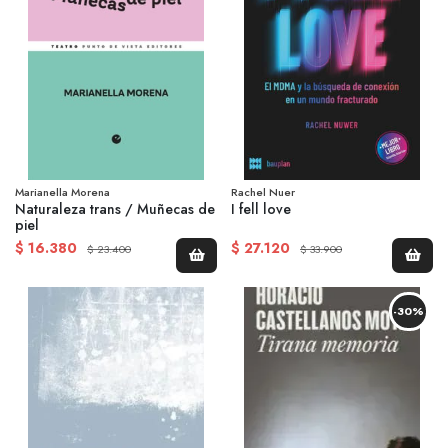
Marianella Morena
Rachel Nuer
Naturaleza trans / Muñecas de
I fell love
piel
$ 16.380
$ 27.120
$ 23.400
$ 33.900
-30%