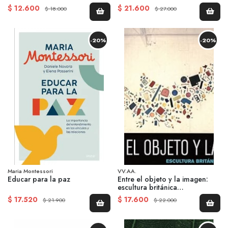
$ 12.600
$ 21.600
$ 18.000
$ 27.000
-20%
-20%
Maria Montessori
VV.AA.
Educar para la paz
Entre el objeto y la imagen:
escultura británica
contemporánea
$ 17.520
$ 17.600
$ 21.900
$ 22.000