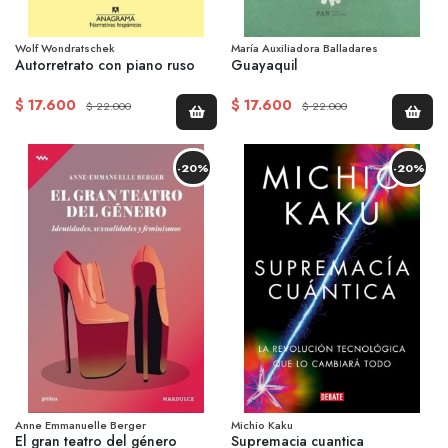
Wolf Wondratschek
María Auxiliadora Balladares
Autorretrato con piano ruso
Guayaquil
$ 17.600
$ 17.600
$ 22.000
$ 22.000
-20%
-20%
Anne Emmanuelle Berger
Michio Kaku
El gran teatro del género
Supremacia cuantica