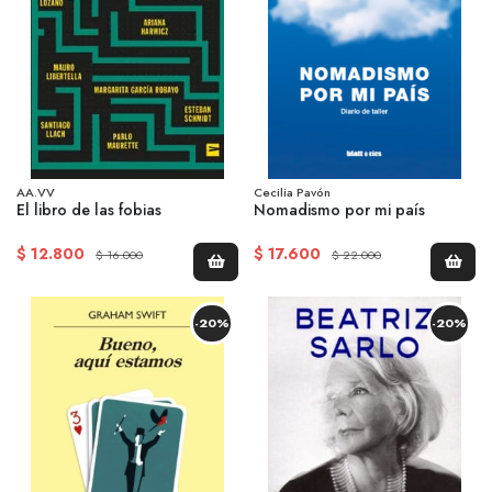
AA.VV
Cecilia Pavón
El libro de las fobias
Nomadismo por mi país
$ 12.800
$ 17.600
$ 16.000
$ 22.000
-20%
-20%