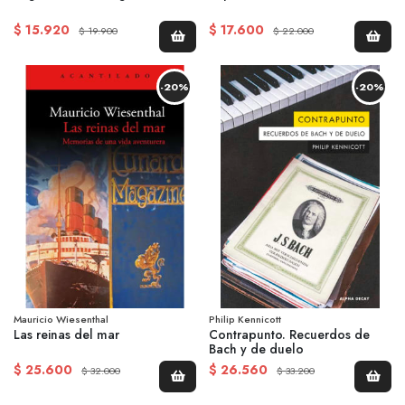
$ 15.920
$ 17.600
$ 19.900
$ 22.000
-20%
-20%
Mauricio Wiesenthal
Philip Kennicott
Las reinas del mar
Contrapunto. Recuerdos de
Bach y de duelo
$ 25.600
$ 26.560
$ 32.000
$ 33.200