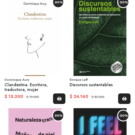
-20%
-20%
Dominique Aury
Enrique Leff
Clandestina. Escritora,
Discursos sustentables
traductora, mujer
$ 15.200
$ 24.160
$ 19.000
$ 30.200
-30%
-20%